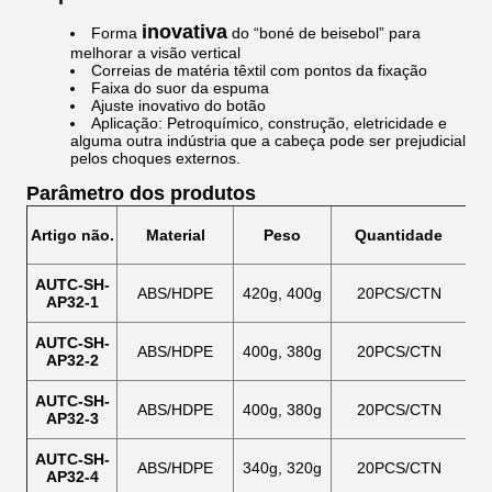
inovativa
Forma
do “boné de beisebol” para
melhorar a visão vertical
Correias de matéria têxtil com pontos da fixação
Faixa do suor da espuma
Ajuste inovativo do botão
Aplicação: Petroquímico, construção, eletricidade e
alguma outra indústria que a cabeça pode ser prejudicial
pelos choques externos.
Parâmetro dos produtos
Artigo não.
Material
Peso
Quantidade
AUTC-SH-
ABS/HDPE
420g, 400g
20PCS/CTN
AP32-1
AUTC-SH-
ABS/HDPE
400g, 380g
20PCS/CTN
AP32-2
AUTC-SH-
ABS/HDPE
400g, 380g
20PCS/CTN
AP32-3
AUTC-SH-
ABS/HDPE
340g, 320g
20PCS/CTN
AP32-4