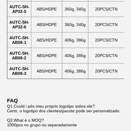
AUTC-SH-
ABS/HDPE
360g, 340g
20PCS/CTN
AP32-5
AUTC-SH-
ABS/HDPE
360g, 340g
20PCS/CTN
AP32-6
AUTC-SH-
ABS/HDPE
406g, 386g
20PCS/CTN
AB08-1
AUTC-SH-
ABS/HDPE
406g, 386g
20PCS/CTN
AB08-2
AUTC-SH-
ABS/HDPE
406g, 386g
20PCS/CTN
AB08-3
FAQ
Q1.Could i pôs meu próprio logotipo sobre ele?
Certo, o logotipo dos clientes/pacote pode ser personalizado.
Q2.What é o MOQ?
1000pcs no grupo ou separadamente